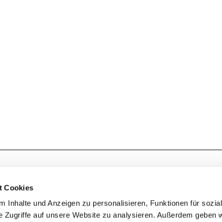
t Cookies
 Inhalte und Anzeigen zu personalisieren, Funktionen für sozia
+49 3834
dom-Anklam-Greifswald · Bahnhofstr. 15, 17489 Greifswald

e Zugriffe auf unsere Website zu analysieren. Außerdem geben w
Kontaktinformationen
Impressum