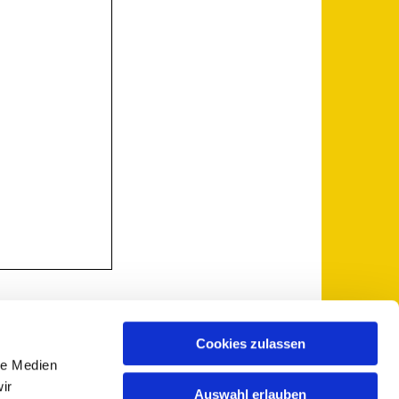
Cookies zulassen
le Medien
 5735-0
pfarramt@sankt-otto.de

ir
Auswahl erlauben