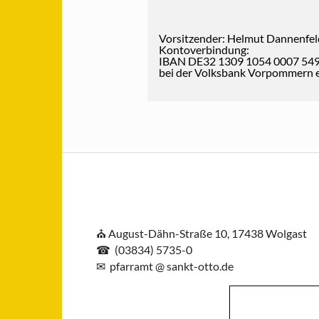
Vorsitzender: Helmut Dannenfel
Kontoverbindung:
IBAN DE32 1309 1054 0007 549
bei der Volksbank Vorpommern 
⛪ August-Dähn-Straße 10, 17438 Wolgast
☎ (03834) 5735-0
✉ pfar
ramt @ sankt-ot
to.de