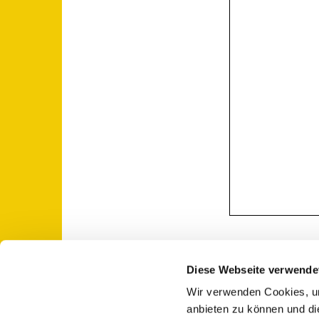
Diese Webseite verwende
Wir verwenden Cookies, um
St. Otto: Katholische Kirche Use

anbieten zu können und di