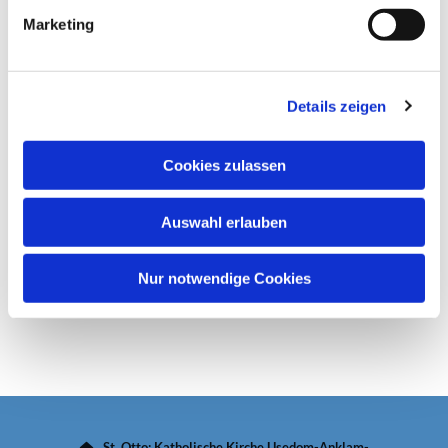
g
Marketing
u
n
g
Details zeigen
s
a
u
Cookies zulassen
s
w
Auswahl erlauben
a
h
l
Nur notwendige Cookies
St. Otto: Katholische Kirche Usedom-Anklam-
