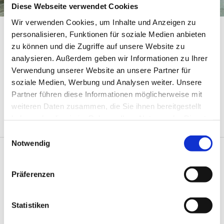
Diese Webseite verwendet Cookies
Wir verwenden Cookies, um Inhalte und Anzeigen zu
personalisieren, Funktionen für soziale Medien anbieten
zu können und die Zugriffe auf unsere Website zu
analysieren. Außerdem geben wir Informationen zu Ihrer
Religiöse Kinder- und Jugendwoche RKJW
Verwendung unserer Website an unsere Partner für
Ansprechpartnerin:
Gemeindereferentin Beatrice Kiesewetter
soziale Medien, Werbung und Analysen weiter. Unsere
Partner führen diese Informationen möglicherweise mit
weiteren Daten zusammen, die Sie ihnen bereitgestellt
haben oder die sie im Rahmen Ihrer Nutzung der Dienste
gesammelt haben.
E
Notwendig
i
n
w
Angebote für Kinder, Jugendliche und Familien

Präferenzen
i
l
l
Statistiken
i