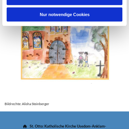
h
l
Nur notwendige Cookies
Bildrechte: Alisha Steinberger
St. Otto: Katholische Kirche Usedom-Anklam-
