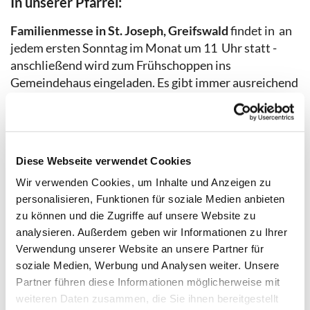
In unserer Pfarrei:
Familienmesse
in St. Joseph, Greifswald
findet in an
jedem ersten Sonntag im Monat um 11 Uhr statt -
anschließend wird zum Frühschoppen ins
Gemeindehaus eingeladen. Es gibt immer ausreichend
und lecker etwas zu Essen.
Familienmesse in St. Otto, Zinnowitz
findet um 11
Uhr in der Kirche St. Otto auf dem Gelände der
Familienferien- und Begegnungssstätte Haus St. Otto
Diese Webseite verwendet Cookies
immer nach Vermeldung, meist im Zusammenhang
Wir verwenden Cookies, um Inhalte und Anzeigen zu
mit dem sich anschließenden Religionsunterricht
personalisieren, Funktionen für soziale Medien anbieten
statt.
zu können und die Zugriffe auf unsere Website zu
Kinderkirche in St. Joseph, Greifswald
findet an
analysieren. Außerdem geben wir Informationen zu Ihrer
jedem zweiten Sonntag im Monat um 11 Uhr in St.
Verwendung unserer Website an unsere Partner für
Joseph, Greifswald statt.
soziale Medien, Werbung und Analysen weiter. Unsere
Partner führen diese Informationen möglicherweise mit
Jugendkirche ab 12 Jahre
wird in der Pfarrei an
weiteren Daten zusammen, die Sie ihnen bereitgestellt