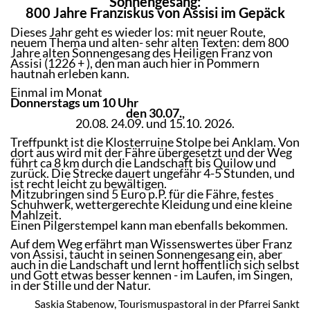
Sonnengesang:
800 Jahre Franziskus von Assisi im Gepäck
Dieses Jahr geht es wieder los: mit neuer Route,
neuem Thema und alten- sehr alten Texten: dem 800
Jahre alten Sonnengesang des Heiligen Franz von
Assisi (1226 + ), den man auch hier in Pommern
hautnah erleben kann.
Einmal im Monat
Donnerstags um 10 Uhr
den
30.07.,
20.08. 24.09. und 15.10. 2026.
Treffpunkt ist die Klosterruine Stolpe bei Anklam. Von
dort aus wird mit der Fähre übergesetzt und der Weg
führt ca 8 km durch die Landschaft bis Quilow und
zurück. Die Strecke dauert ungefähr 4-5 Stunden, und
ist recht leicht zu bewältigen.
Mitzubringen sind 5 Euro p.P. für die Fähre, festes
Schuhwerk, wettergerechte Kleidung und eine kleine
Mahlzeit.
Einen Pilgerstempel kann man ebenfalls bekommen.
Auf dem Weg erfährt man Wissenswertes über Franz
von Assisi, taucht in seinen Sonnengesang ein, aber
auch in die Landschaft und lernt hoffentlich sich selbst
und Gott etwas besser kennen - im Laufen, im Singen,
in der Stille und der Natur.
Saskia Stabenow, Tourismuspastoral in der Pfarrei Sankt