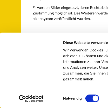
Es werden Bilder eingesetzt, deren Rechte be
Zustimmung möglich ist. Des Weiteren werden
pixabay.com veröffentlicht wurden.
Diese Webseite verwende
Wir verwenden Cookies, um
St. Otto: Katholische Kirche Use

anbieten zu können und di
Informationen zu Ihrer Ve
und Analysen weiter. Unse
zusammen, die Sie ihnen b
gesammelt haben.
E
Notwendig
i
n