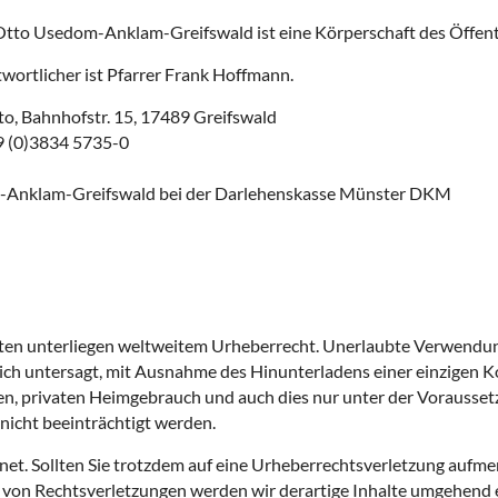
 Otto Usedom-Anklam-Greifswald ist eine Körperschaft des Öffent
wortlicher ist Pfarrer Frank Hoffmann.
to, Bahnhofstr. 15, 17489 Greifswald
49 (0)3834 5735-0
om-Anklam-Greifswald bei der Darlehenskasse Münster DKM
 Seiten unterliegen weltweitem Urheberrecht. Unerlaubte Verwend
lich untersagt, mit Ausnahme des Hinunterladens einer einzigen Ko
en, privaten Heimgebrauch und auch dies nur unter der Vorausset
nicht beeinträchtigt werden.
hnet. Sollten Sie trotzdem auf eine Urheberrechtsverletzung aufm
von Rechtsverletzungen werden wir derartige Inhalte umgehend 