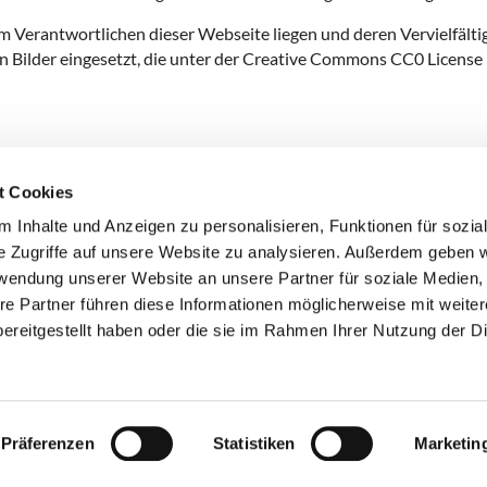
im Verantwortlichen dieser Webseite liegen und deren Vervielfälti
 Bilder eingesetzt, die unter der Creative Commons CC0 License
t Cookies
 Inhalte und Anzeigen zu personalisieren, Funktionen für sozia
+49 3834
dom-Anklam-Greifswald · Bahnhofstr. 15, 17489 Greifswald

e Zugriffe auf unsere Website zu analysieren. Außerdem geben w
Kontaktinformationen
Impressum
rwendung unserer Website an unsere Partner für soziale Medien
re Partner führen diese Informationen möglicherweise mit weite
Hinweisgebersystem
ereitgestellt haben oder die sie im Rahmen Ihrer Nutzung der D
Datenschutzerklärung
ChurchDesk-Login
Präferenzen
Statistiken
Marketin