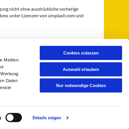
gung nicht ohne ausdrückliche vorherige
 bzw. unter Lizenzen von unsplash.com und
Cookies zulassen
le Medien
 5735-0
pfarramt@sankt-otto.de

ir
Auswahl erlauben
, Werbung
ren Daten
Nur notwendige Cookies
ienste
g
Details zeigen