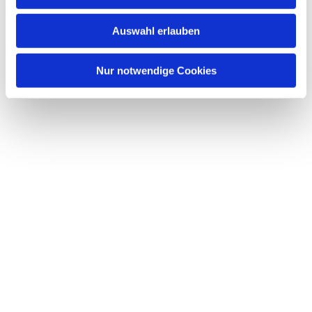
s
w
Auswahl erlauben
a
h
l
Nur notwendige Cookies