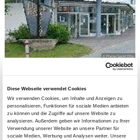
© Pfarrei Sankt Otto
Sonntag, 9. August 2026, 10:00 - 11:00 Uhr
Diese Webseite verwendet Cookies
Wir verwenden Cookies, um Inhalte und Anzeigen zu
Heringsdorf, Stella Maris,
personalisieren, Funktionen für soziale Medien anbieten
zu können und die Zugriffe auf unsere Website zu
Waldbühnenweg 6, 17424 Heringsdorf
analysieren. Außerdem geben wir Informationen zu Ihrer
Verwendung unserer Website an unsere Partner für
soziale Medien, Werbung und Analysen weiter. Unsere