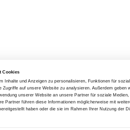
t Cookies
 Inhalte und Anzeigen zu personalisieren, Funktionen für sozia
+49 3834
dom-Anklam-Greifswald · Bahnhofstr. 15, 17489 Greifswald

e Zugriffe auf unsere Website zu analysieren. Außerdem geben w
Kontaktinformationen
Impressum
rwendung unserer Website an unsere Partner für soziale Medien
re Partner führen diese Informationen möglicherweise mit weite
Hinweisgebersystem
ereitgestellt haben oder die sie im Rahmen Ihrer Nutzung der D
Datenschutzerklärung
ChurchDesk-Login