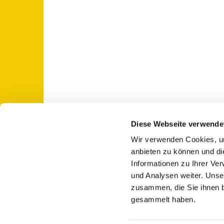
Diese Webseite verwende
Wir verwenden Cookies, um
St. Otto: Katholische Kirche Use

anbieten zu können und di
Informationen zu Ihrer Ve
und Analysen weiter. Unse
zusammen, die Sie ihnen b
gesammelt haben.