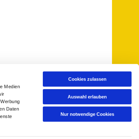
Cookies zulassen
le Medien
 5735-0
pfarramt@sankt-otto.de

ir
Auswahl erlauben
, Werbung
ren Daten
Nur notwendige Cookies
ienste