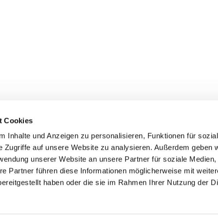
t Cookies
 Inhalte und Anzeigen zu personalisieren, Funktionen für sozia
+49 3834
dom-Anklam-Greifswald · Bahnhofstr. 15, 17489 Greifswald

e Zugriffe auf unsere Website zu analysieren. Außerdem geben w
Kontaktinformationen
Impressum
rwendung unserer Website an unsere Partner für soziale Medien
re Partner führen diese Informationen möglicherweise mit weite
Hinweisgebersystem
ereitgestellt haben oder die sie im Rahmen Ihrer Nutzung der D
Datenschutzerklärung
ChurchDesk-Login