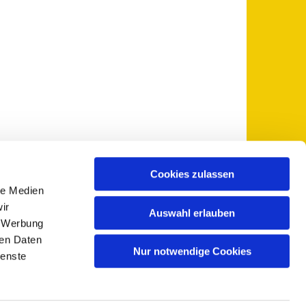
Cookies zulassen
le Medien
 5735-0
pfarramt@sankt-otto.de

ir
Auswahl erlauben
, Werbung
ren Daten
Nur notwendige Cookies
ienste