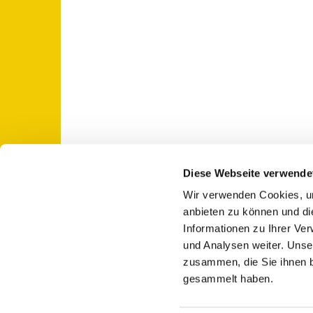
Diese Webseite verwende
Wir verwenden Cookies, um
St. Otto: Katholische Kirche Use

anbieten zu können und di
Informationen zu Ihrer Ve
und Analysen weiter. Unse
zusammen, die Sie ihnen b
gesammelt haben.