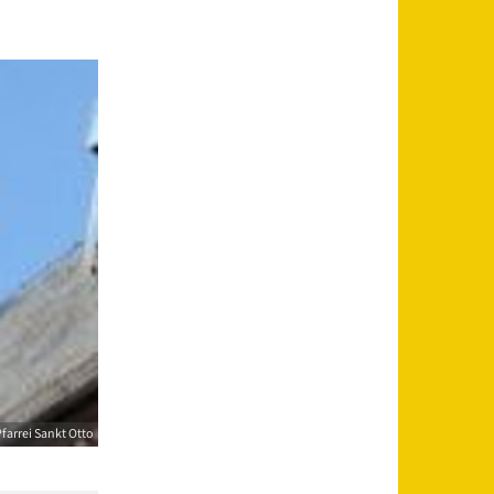
farrei Sankt Otto