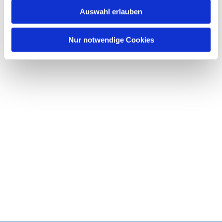
w
Auswahl erlauben
a
h
l
Nur notwendige Cookies