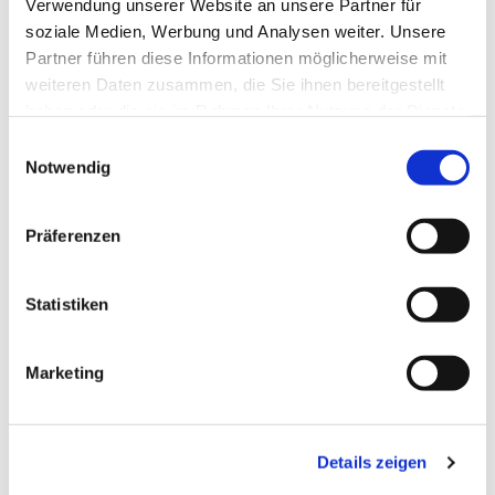
Sr Theresia
Verwendung unserer Website an unsere Partner für
soziale Medien, Werbung und Analysen weiter. Unsere
Partner führen diese Informationen möglicherweise mit
weiteren Daten zusammen, die Sie ihnen bereitgestellt
haben oder die sie im Rahmen Ihrer Nutzung der Dienste
gesammelt haben.
E
Notwendig
i
n
w
Präferenzen
i
l
l
Statistiken
i
g
Marketing
u
n
g
Details zeigen
s
a