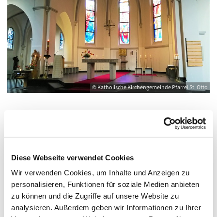
© Katholische Kirchengemeinde Pfarrei St. Otto
Montag, 17. Januar 2028, 18:00 - 19:00
Uhr
Diese Webseite verwendet Cookies
Wir verwenden Cookies, um Inhalte und Anzeigen zu
Greifswald, St. Joseph, Bahnhofstraße 15,
personalisieren, Funktionen für soziale Medien anbieten
17489 Greifswald
zu können und die Zugriffe auf unsere Website zu
analysieren. Außerdem geben wir Informationen zu Ihrer