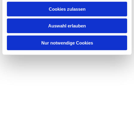
u
Cookies zulassen
s
Dies könnte Sie auch interessieren
w
Auswahl erlauben
a
h
l
Nur notwendige Cookies