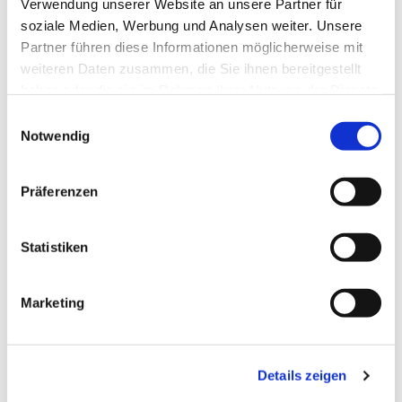
Sr Theresia
Verwendung unserer Website an unsere Partner für
soziale Medien, Werbung und Analysen weiter. Unsere
Partner führen diese Informationen möglicherweise mit
weiteren Daten zusammen, die Sie ihnen bereitgestellt
haben oder die sie im Rahmen Ihrer Nutzung der Dienste
gesammelt haben.
E
Notwendig
i
n
w
Präferenzen
i
l
l
Statistiken
i
g
Marketing
u
n
g
Details zeigen
s
a