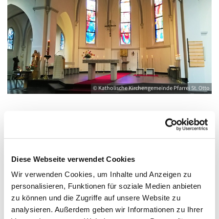
© Katholische Kirchengemeinde Pfarrei St. Otto
Montag, 8. November 2027, 18:00 - 19:00
Uhr
Diese Webseite verwendet Cookies
Wir verwenden Cookies, um Inhalte und Anzeigen zu
Greifswald, St. Joseph, Bahnhofstraße 15,
personalisieren, Funktionen für soziale Medien anbieten
17489 Greifswald
zu können und die Zugriffe auf unsere Website zu
analysieren. Außerdem geben wir Informationen zu Ihrer