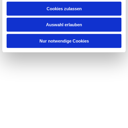
u
Cookies zulassen
s
Dies könnte Sie auch interessieren
w
Auswahl erlauben
a
h
l
Nur notwendige Cookies