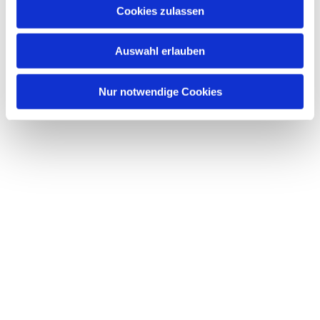
u
Cookies zulassen
Dies könnte Sie auch interessieren
s
w
Auswahl erlauben
a
h
l
Nur notwendige Cookies