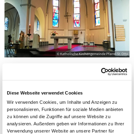
© Katholische Kirchengemeinde Pfarrei St. Otto
Montag, 31. Mai 2027, 18:00 - 19:00 Uhr
Diese Webseite verwendet Cookies
Greifswald, St. Joseph, Bahnhofstraße 15,
Wir verwenden Cookies, um Inhalte und Anzeigen zu
personalisieren, Funktionen für soziale Medien anbieten
17489 Greifswald
zu können und die Zugriffe auf unsere Website zu
analysieren. Außerdem geben wir Informationen zu Ihrer
Sr Theresia
Verwendung unserer Website an unsere Partner für