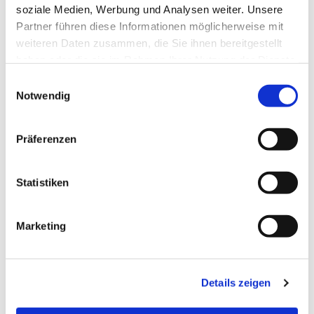
soziale Medien, Werbung und Analysen weiter. Unsere
Partner führen diese Informationen möglicherweise mit
weiteren Daten zusammen, die Sie ihnen bereitgestellt
haben oder die sie im Rahmen Ihrer Nutzung der Dienste
gesammelt haben.
E
Notwendig
i
n
w
Präferenzen
i
l
l
Statistiken
i
g
Marketing
u
n
g
Details zeigen
s
a