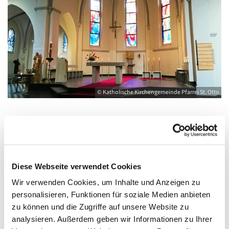
© Katholische Kirchengemeinde Pfarrei St. Otto
Montag, 23. November 2026, 18:00 - 19:00
Uhr
Diese Webseite verwendet Cookies
Wir verwenden Cookies, um Inhalte und Anzeigen zu
Greifswald, St. Joseph, Bahnhofstraße 15,
personalisieren, Funktionen für soziale Medien anbieten
17489 Greifswald
zu können und die Zugriffe auf unsere Website zu
analysieren. Außerdem geben wir Informationen zu Ihrer