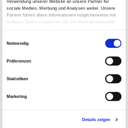
Sr Theresia
Verwendung unserer Website an unsere Partner für
soziale Medien, Werbung und Analysen weiter. Unsere
Partner führen diese Informationen möglicherweise mit
weiteren Daten zusammen, die Sie ihnen bereitgestellt
haben oder die sie im Rahmen Ihrer Nutzung der Dienste
gesammelt haben.
E
Notwendig
i
n
w
Präferenzen
i
l
l
Statistiken
i
g
Marketing
u
n
g
Details zeigen
s
a