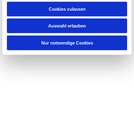
u
Cookies zulassen
s
Dies könnte Sie auch interessieren
w
Auswahl erlauben
a
h
l
Nur notwendige Cookies