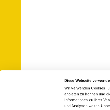
Diese Webseite verwende
Wir verwenden Cookies, um
St. Otto: Katholische Kirche Use

anbieten zu können und di
Informationen zu Ihrer Ve
und Analysen weiter. Unse