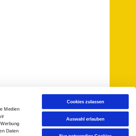
Cookies zulassen
le Medien
 5735-0
pfarramt@sankt-otto.de

ir
Auswahl erlauben
, Werbung
ren Daten
Nur notwendige Cookies