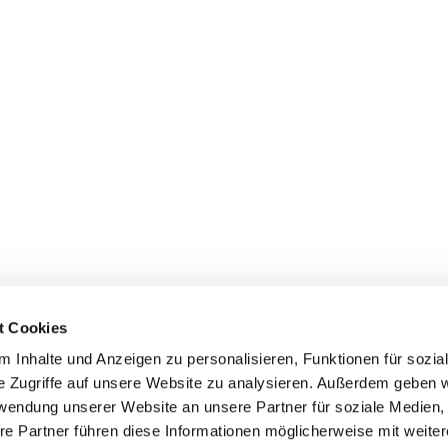
t Cookies
 Inhalte und Anzeigen zu personalisieren, Funktionen für sozia
+49 3834
dom-Anklam-Greifswald · Bahnhofstr. 15, 17489 Greifswald

e Zugriffe auf unsere Website zu analysieren. Außerdem geben w
Kontaktinformationen
Impressum
rwendung unserer Website an unsere Partner für soziale Medien
re Partner führen diese Informationen möglicherweise mit weite
Hinweisgebersystem