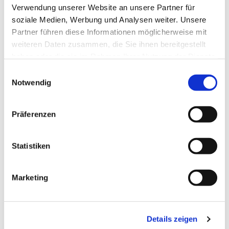
Verwendung unserer Website an unsere Partner für
Vepser - Abendgebet der Kirche im täglichen
soziale Medien, Werbung und Analysen weiter. Unsere
Stundengebet
Partner führen diese Informationen möglicherweise mit
weiteren Daten zusammen, die Sie ihnen bereitgestellt
haben oder die sie im Rahmen Ihrer Nutzung der Dienste
gesammelt haben.
E
Notwendig
i
n
w
Präferenzen
i
l
l
Statistiken
i
g
Marketing
u
n
g
Details zeigen
s