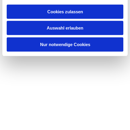
a
u
Cookies zulassen
s
Dies könnte Sie auch interessieren
w
Auswahl erlauben
a
h
l
Nur notwendige Cookies