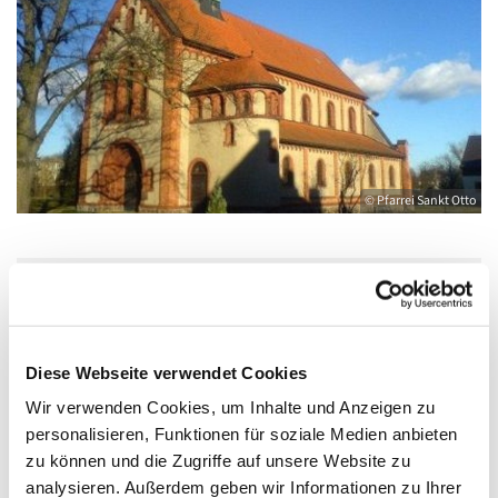
© Pfarrei Sankt Otto
Freitag, 21. Mai 2027, 19:00 Uhr
Diese Webseite verwendet Cookies
Katholische Kirche Salvator, Friedländer
Straße 33, 17389 Anklam
Wir verwenden Cookies, um Inhalte und Anzeigen zu
personalisieren, Funktionen für soziale Medien anbieten
zu können und die Zugriffe auf unsere Website zu
analysieren. Außerdem geben wir Informationen zu Ihrer