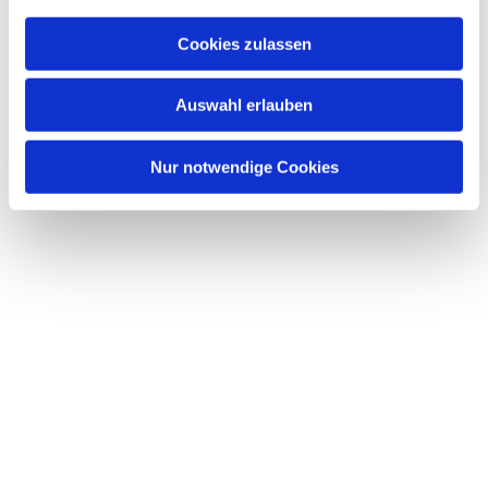
a
u
Cookies zulassen
s
Dies könnte Sie auch interessieren
w
Auswahl erlauben
a
h
l
Nur notwendige Cookies