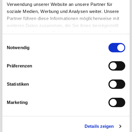
Verwendung unserer Website an unsere Partner für
Vepser - Abendgebet der Kirche im täglichen
soziale Medien, Werbung und Analysen weiter. Unsere
Stundengebet
Partner führen diese Informationen möglicherweise mit
weiteren Daten zusammen, die Sie ihnen bereitgestellt
haben oder die sie im Rahmen Ihrer Nutzung der Dienste
gesammelt haben.
E
Notwendig
i
n
w
Präferenzen
i
l
l
Statistiken
i
g
Marketing
u
n
g
Details zeigen
s