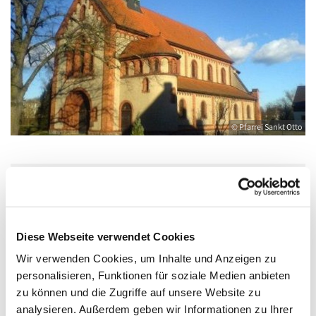
© Pfarrei Sankt Otto
Freitag, 7. Mai 2027, 19:00 Uhr
Diese Webseite verwendet Cookies
Katholische Kirche Salvator, Friedländer
Straße 33, 17389 Anklam
Wir verwenden Cookies, um Inhalte und Anzeigen zu
personalisieren, Funktionen für soziale Medien anbieten
zu können und die Zugriffe auf unsere Website zu
analysieren. Außerdem geben wir Informationen zu Ihrer