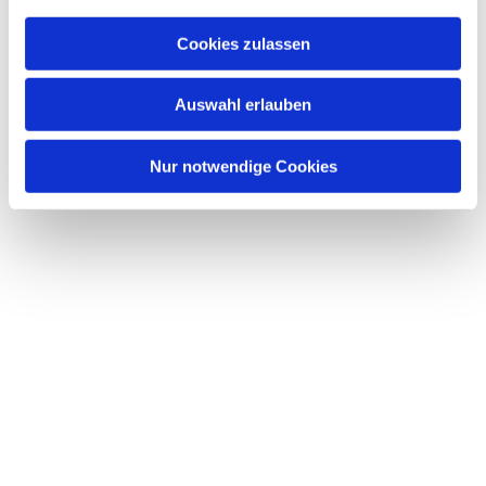
a
u
Cookies zulassen
s
Dies könnte Sie auch interessieren
w
Auswahl erlauben
a
h
l
Nur notwendige Cookies