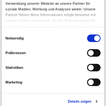
Verwendung unserer Website an unsere Partner für
Vepser - Abendgebet der Kirche im täglichen
soziale Medien, Werbung und Analysen weiter. Unsere
Stundengebet
Partner führen diese Informationen möglicherweise mit
weiteren Daten zusammen, die Sie ihnen bereitgestellt
haben oder die sie im Rahmen Ihrer Nutzung der Dienste
gesammelt haben.
E
Notwendig
i
n
w
Präferenzen
i
l
l
Statistiken
i
g
Marketing
u
n
g
Details zeigen
s