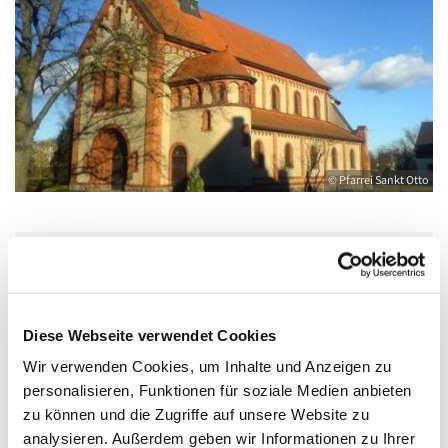
© Pfarrei Sankt Otto
Freitag, 15. Januar 2027, 19:00 Uhr
Diese Webseite verwendet Cookies
Katholische Kirche Salvator, Friedländer
Straße 33, 17389 Anklam
Wir verwenden Cookies, um Inhalte und Anzeigen zu
personalisieren, Funktionen für soziale Medien anbieten
zu können und die Zugriffe auf unsere Website zu
analysieren. Außerdem geben wir Informationen zu Ihrer