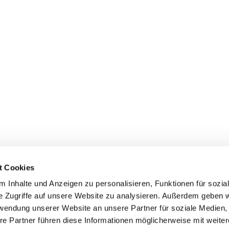
t Cookies
 Inhalte und Anzeigen zu personalisieren, Funktionen für sozia
+49 3834
dom-Anklam-Greifswald · Bahnhofstr. 15, 17489 Greifswald

e Zugriffe auf unsere Website zu analysieren. Außerdem geben w
Kontaktinformationen
Impressum
rwendung unserer Website an unsere Partner für soziale Medien
re Partner führen diese Informationen möglicherweise mit weite
Hinweisgebersystem