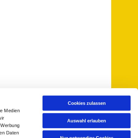
Cookies zulassen
le Medien
 5735-0
pfarramt@sankt-otto.de

ir
Auswahl erlauben
, Werbung
ren Daten
Nur notwendige Cookies