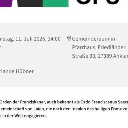
stag, 11. Juli 2026, 14:00
Gemeinderaum im
r
Pfarrhaus, Friedländer
Straße 33, 17389 Ankl
rianne Hübner
Orden
der
Franziskaner,
auch
bekannt
als
Ordo
Franciscanus
Saecu
emeinschaft
von
Laien,
die
nach
den
Idealen
des
heiligen
Franz
vo
h
in
der
Welt
engagieren.