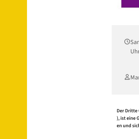
Sam
Uh
Ma
Der
Dritte
),
ist
eine
G
en
und
sic