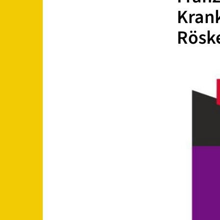
Krank
Rösk