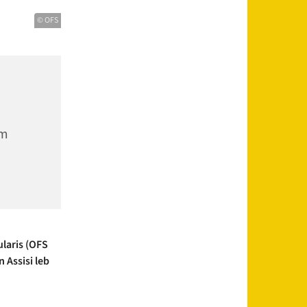
© OFS
am
laris
(OFS
n
Assisi
leb