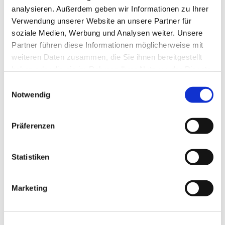
analysieren. Außerdem geben wir Informationen zu Ihrer
Verwendung unserer Website an unsere Partner für
Meditative Gesänge aus Taizé, Kerzenlicht und Momente
soziale Medien, Werbung und Analysen weiter. Unsere
der Stille in einem ruhigen Raum des Gebets und der
Partner führen diese Informationen möglicherweise mit
Besinnung.
weiteren Daten zusammen, die Sie ihnen bereitgestellt
haben oder die sie im Rahmen Ihrer Nutzung der Dienste
gesammelt haben.
E
Notwendig
i
n
w
Präferenzen
i
l
l
Statistiken
i
g
Marketing
u
n
g