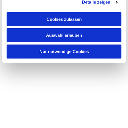
Details zeigen
s
a
u
Cookies zulassen
s
w
Auswahl erlauben
a
Dies könnte Sie auch interessieren
h
l
Nur notwendige Cookies