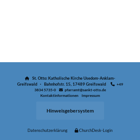
St. Otto: Katholische Kirche Usedom-Anklam-

Greifswald · Bahnhofstr. 15, 17489 Greifswald
+49

3834 5735-0
pfarramt@sankt-otto.de

Kontaktinformationen
Impressum
Hinweisgebersystem
Datenschutzerklärung
ChurchDesk-Login