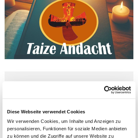
Donnerstag, 24. September 2026, 19:30
Uhr
Diese Webseite verwendet Cookies
Kirche/Kapelle im Haus St. Otto, Dr.-
Wir verwenden Cookies, um Inhalte und Anzeigen zu
Wachsmann-Straße 29, 17454 Zinnowitz
personalisieren, Funktionen für soziale Medien anbieten
zu können und die Zugriffe auf unsere Website zu