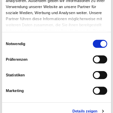
analysieren. Außerdem geben wir Informationen zu Ihrer
Verwendung unserer Website an unsere Partner für
Meditative Gesänge aus Taizé, Kerzenlicht und Momente
soziale Medien, Werbung und Analysen weiter. Unsere
der Stille in einem ruhigen Raum des Gebets und der
Partner führen diese Informationen möglicherweise mit
Besinnung.
weiteren Daten zusammen, die Sie ihnen bereitgestellt
haben oder die sie im Rahmen Ihrer Nutzung der Dienste
gesammelt haben.
E
Notwendig
i
n
w
Präferenzen
i
l
l
Statistiken
i
g
Marketing
u
n
g
Details zeigen
s