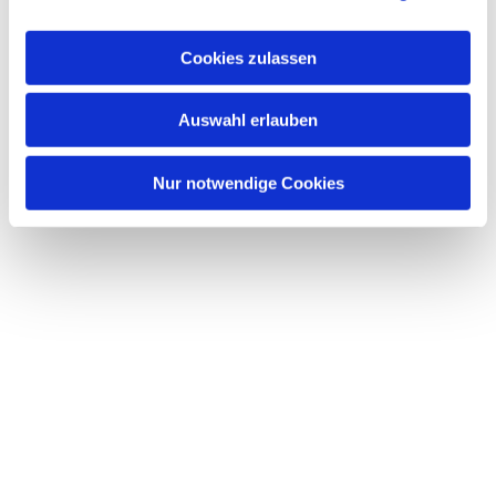
a
u
Cookies zulassen
s
w
Dies könnte Sie auch interessieren
Auswahl erlauben
a
h
l
Nur notwendige Cookies