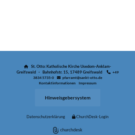
St. Otto: Katholische Kirche Usedom-Anklam-

Greifswald · Bahnhofstr. 15, 17489 Greifswald
+49

3834 5735-0
pfarramt@sankt-otto.de

Kontaktinformationen
Impressum
Hinweisgebersystem
Datenschutzerklärung
ChurchDesk-Login