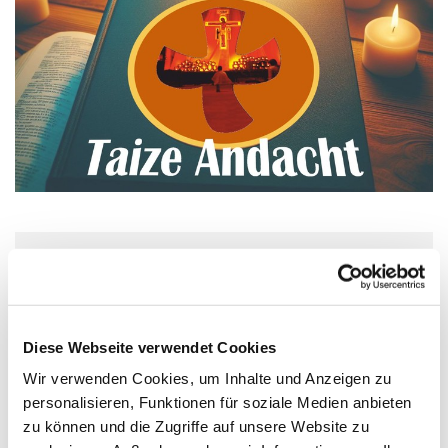
Donnerstag, 20. August 2026, 19:30 Uhr
Kirche/Kapelle im Haus St. Otto, Dr.-
Diese Webseite verwendet Cookies
Wachsmann-Straße 29, 17454 Zinnowitz
Wir verwenden Cookies, um Inhalte und Anzeigen zu
personalisieren, Funktionen für soziale Medien anbieten
zu können und die Zugriffe auf unsere Website zu