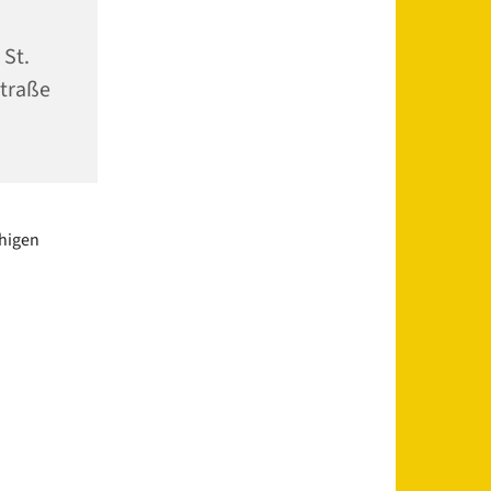
 St.
traße
uhigen