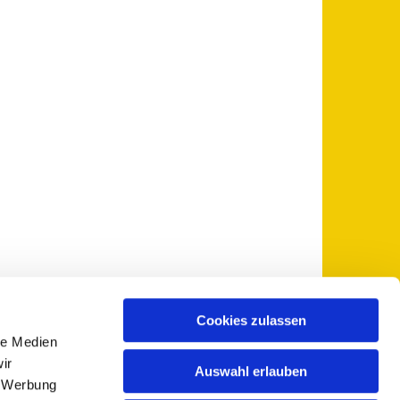
Cookies zulassen
le Medien
 5735-0
pfarramt@sankt-otto.de

ir
Auswahl erlauben
, Werbung