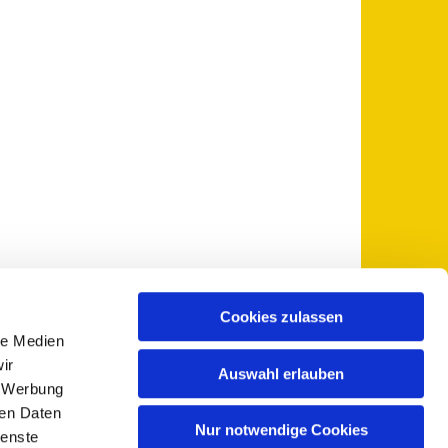
Cookies zulassen
le Medien
 5735-0
pfarramt@sankt-otto.de

ir
Auswahl erlauben
, Werbung
ren Daten
Nur notwendige Cookies
ienste