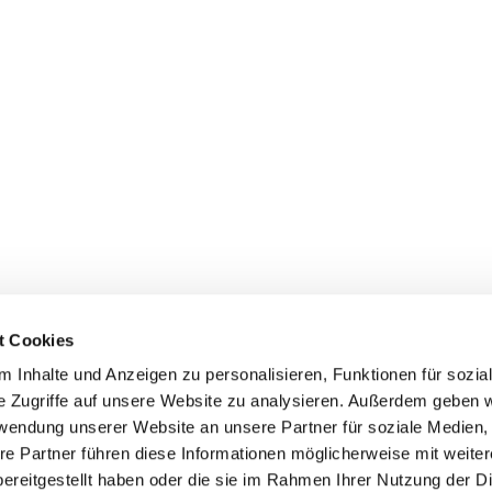
t Cookies
 Inhalte und Anzeigen zu personalisieren, Funktionen für sozia
+49 3834
dom-Anklam-Greifswald · Bahnhofstr. 15, 17489 Greifswald

e Zugriffe auf unsere Website zu analysieren. Außerdem geben w
Kontaktinformationen
Impressum
rwendung unserer Website an unsere Partner für soziale Medien
re Partner führen diese Informationen möglicherweise mit weite
Hinweisgebersystem
ereitgestellt haben oder die sie im Rahmen Ihrer Nutzung der D