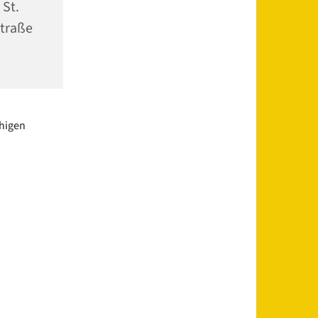
 St.
traße
uhigen