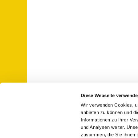
Diese Webseite verwende
Wir verwenden Cookies, um
St. Otto: Katholische Kirche Use

anbieten zu können und di
Informationen zu Ihrer Ve
und Analysen weiter. Unse
zusammen, die Sie ihnen b