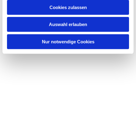
u
Cookies zulassen
s
Dies könnte Sie auch interessieren
w
Auswahl erlauben
a
h
l
Nur notwendige Cookies