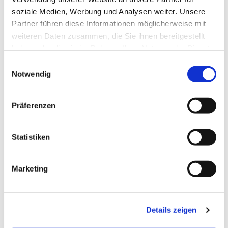
soziale Medien, Werbung und Analysen weiter. Unsere
Partner führen diese Informationen möglicherweise mit
weiteren Daten zusammen, die Sie ihnen bereitgestellt
haben oder die sie im Rahmen Ihrer Nutzung der Dienste
gesammelt haben.
E
Notwendig
i
n
w
Präferenzen
i
l
l
Statistiken
i
g
Marketing
u
n
g
Details zeigen
s
a