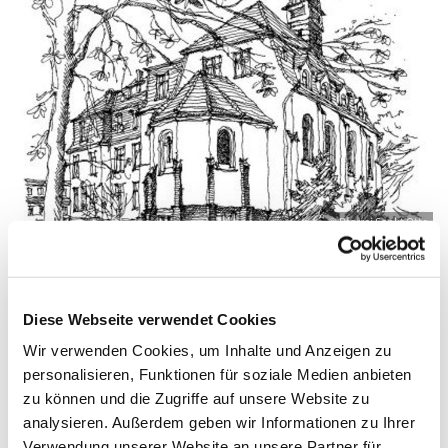
© Pfarrei Sankt Otto
Diese Webseite verwendet Cookies
Dienstag, 14. Dezember 2027, 09:00 -
Wir verwenden Cookies, um Inhalte und Anzeigen zu
09:45 Uhr
personalisieren, Funktionen für soziale Medien anbieten
zu können und die Zugriffe auf unsere Website zu
Zinnowitz, St. Otto, Dr.-Wachsmann-
analysieren. Außerdem geben wir Informationen zu Ihrer
Straße 29, 17454 Zinnowitz
Verwendung unserer Website an unsere Partner für