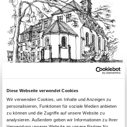
© Pfarrei Sankt Otto
Diese Webseite verwendet Cookies
Dienstag, 26. Oktober 2027, 09:00 - 09:45
Wir verwenden Cookies, um Inhalte und Anzeigen zu
Uhr
personalisieren, Funktionen für soziale Medien anbieten
zu können und die Zugriffe auf unsere Website zu
Zinnowitz, St. Otto, Dr.-Wachsmann-
analysieren. Außerdem geben wir Informationen zu Ihrer
Straße 29, 17454 Zinnowitz
Verwendung unserer Website an unsere Partner für