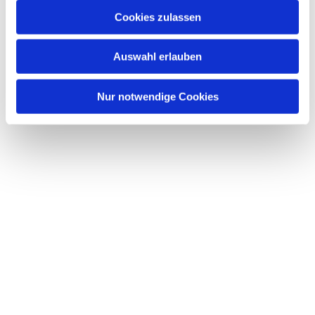
u
Cookies zulassen
s
Dies könnte Sie auch interessieren
w
Auswahl erlauben
a
h
l
Nur notwendige Cookies