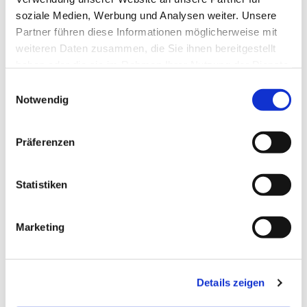
soziale Medien, Werbung und Analysen weiter. Unsere
Partner führen diese Informationen möglicherweise mit
weiteren Daten zusammen, die Sie ihnen bereitgestellt
haben oder die sie im Rahmen Ihrer Nutzung der Dienste
gesammelt haben.
E
Notwendig
i
n
w
Präferenzen
i
l
l
Statistiken
i
g
Marketing
u
n
g
Details zeigen
s
a