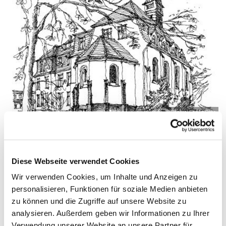
© Pfarrei Sankt Otto
Diese Webseite verwendet Cookies
Dienstag, 19. Oktober 2027, 09:00 - 09:45
Wir verwenden Cookies, um Inhalte und Anzeigen zu
Uhr
personalisieren, Funktionen für soziale Medien anbieten
zu können und die Zugriffe auf unsere Website zu
Zinnowitz, St. Otto, Dr.-Wachsmann-
analysieren. Außerdem geben wir Informationen zu Ihrer
Straße 29, 17454 Zinnowitz
Verwendung unserer Website an unsere Partner für