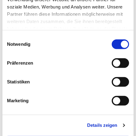
soziale Medien, Werbung und Analysen weiter. Unsere
Partner führen diese Informationen möglicherweise mit
weiteren Daten zusammen, die Sie ihnen bereitgestellt
haben oder die sie im Rahmen Ihrer Nutzung der Dienste
gesammelt haben.
E
Notwendig
i
n
w
Präferenzen
i
l
l
Statistiken
i
g
Marketing
u
n
g
Details zeigen
s
a