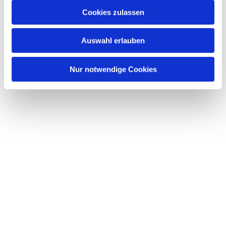
u
Cookies zulassen
s
Dies könnte Sie auch interessieren
w
Auswahl erlauben
a
h
l
Nur notwendige Cookies