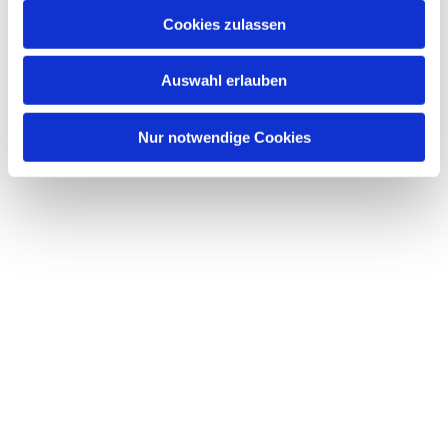
u
Cookies zulassen
s
Dies könnte Sie auch interessieren
w
Auswahl erlauben
a
h
l
Nur notwendige Cookies