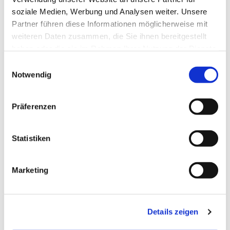
soziale Medien, Werbung und Analysen weiter. Unsere
Partner führen diese Informationen möglicherweise mit
weiteren Daten zusammen, die Sie ihnen bereitgestellt
haben oder die sie im Rahmen Ihrer Nutzung der Dienste
gesammelt haben.
E
Notwendig
i
n
w
Präferenzen
i
l
l
Statistiken
i
g
Marketing
u
n
g
Details zeigen
s
a