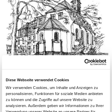
© Pfarrei Sankt Otto
Diese Webseite verwendet Cookies
Dienstag, 12. Oktober 2027, 09:00 - 09:45
Wir verwenden Cookies, um Inhalte und Anzeigen zu
Uhr
personalisieren, Funktionen für soziale Medien anbieten
zu können und die Zugriffe auf unsere Website zu
Zinnowitz, St. Otto, Dr.-Wachsmann-
analysieren. Außerdem geben wir Informationen zu Ihrer
Straße 29, 17454 Zinnowitz
Verwendung unserer Website an unsere Partner für