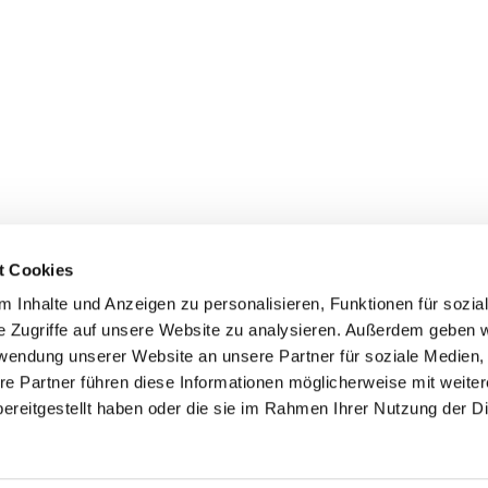
t Cookies
 Inhalte und Anzeigen zu personalisieren, Funktionen für sozia
+49 3834
dom-Anklam-Greifswald · Bahnhofstr. 15, 17489 Greifswald

e Zugriffe auf unsere Website zu analysieren. Außerdem geben w
Kontaktinformationen
Impressum
rwendung unserer Website an unsere Partner für soziale Medien
re Partner führen diese Informationen möglicherweise mit weite
Hinweisgebersystem
ereitgestellt haben oder die sie im Rahmen Ihrer Nutzung der D
Datenschutzerklärung
ChurchDesk-Login