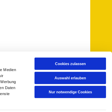
Cookies zulassen
le Medien
 5735-0
pfarramt@sankt-otto.de

ir
Auswahl erlauben
, Werbung
ren Daten
Nur notwendige Cookies
ienste