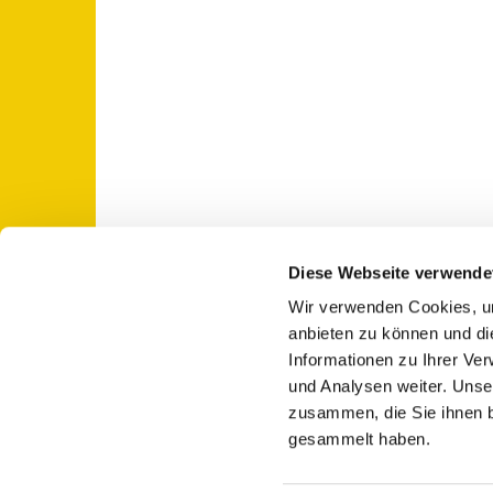
Diese Webseite verwende
Wir verwenden Cookies, um
St. Otto: Katholische Kirche Use

anbieten zu können und di
Informationen zu Ihrer Ve
und Analysen weiter. Unse
zusammen, die Sie ihnen b
gesammelt haben.