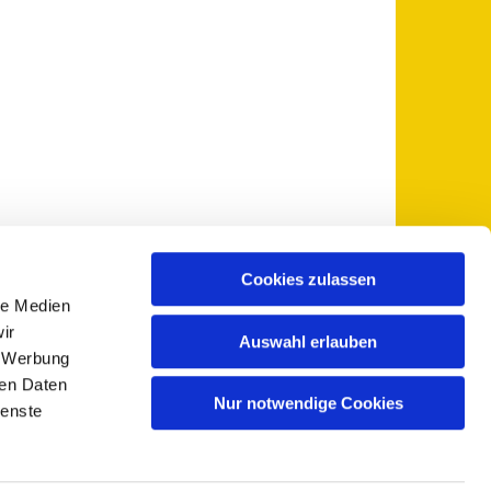
Cookies zulassen
le Medien
 5735-0
pfarramt@sankt-otto.de

ir
Auswahl erlauben
, Werbung
ren Daten
Nur notwendige Cookies
ienste