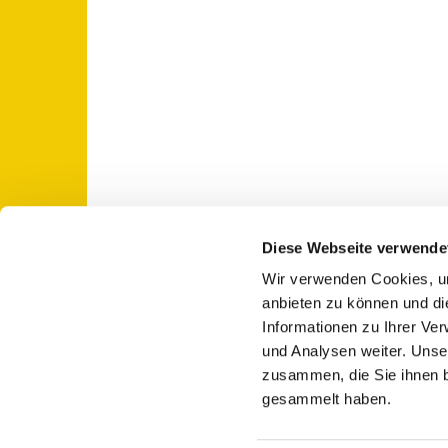
Diese Webseite verwende
Wir verwenden Cookies, um
St. Otto: Katholische Kirche Use

anbieten zu können und di
Informationen zu Ihrer Ve
und Analysen weiter. Unse
zusammen, die Sie ihnen b
gesammelt haben.