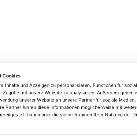
t Cookies
 Inhalte und Anzeigen zu personalisieren, Funktionen für sozia
+49 3834
dom-Anklam-Greifswald · Bahnhofstr. 15, 17489 Greifswald

e Zugriffe auf unsere Website zu analysieren. Außerdem geben w
Kontaktinformationen
Impressum
rwendung unserer Website an unsere Partner für soziale Medien
re Partner führen diese Informationen möglicherweise mit weite
Hinweisgebersystem
ereitgestellt haben oder die sie im Rahmen Ihrer Nutzung der D
Datenschutzerklärung
ChurchDesk-Login