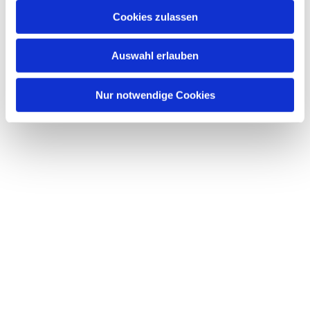
u
Cookies zulassen
s
Dies könnte Sie auch interessieren
w
Auswahl erlauben
a
h
l
Nur notwendige Cookies