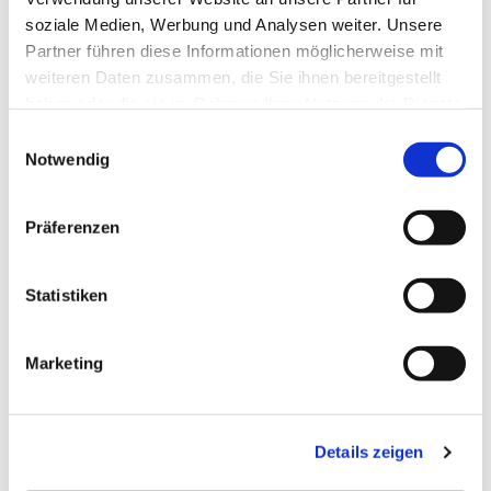
soziale Medien, Werbung und Analysen weiter. Unsere
Partner führen diese Informationen möglicherweise mit
weiteren Daten zusammen, die Sie ihnen bereitgestellt
haben oder die sie im Rahmen Ihrer Nutzung der Dienste
gesammelt haben.
E
Notwendig
i
n
w
Präferenzen
i
l
l
Statistiken
i
g
Marketing
u
n
g
Details zeigen
s
a