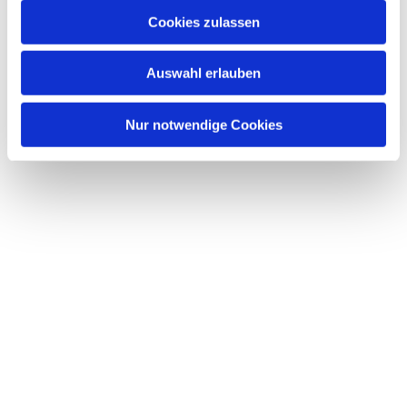
u
Cookies zulassen
s
Dies könnte Sie auch interessieren
w
Auswahl erlauben
a
h
l
Nur notwendige Cookies