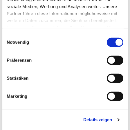
soziale Medien, Werbung und Analysen weiter. Unsere
Partner führen diese Informationen möglicherweise mit
weiteren Daten zusammen, die Sie ihnen bereitgestellt
haben oder die sie im Rahmen Ihrer Nutzung der Dienste
gesammelt haben.
E
Notwendig
i
n
w
Präferenzen
i
l
l
Statistiken
i
g
Marketing
u
n
g
Details zeigen
s
a