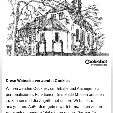
© Pfarrei Sankt Otto
Diese Webseite verwendet Cookies
Dienstag, 24. August 2027, 09:00 - 09:45
Wir verwenden Cookies, um Inhalte und Anzeigen zu
Uhr
personalisieren, Funktionen für soziale Medien anbieten
zu können und die Zugriffe auf unsere Website zu
Zinnowitz, St. Otto, Dr.-Wachsmann-
analysieren. Außerdem geben wir Informationen zu Ihrer
Straße 29, 17454 Zinnowitz
Verwendung unserer Website an unsere Partner für