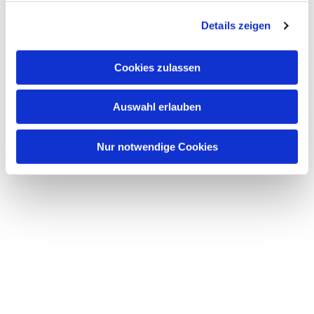
g
Details zeigen
s
a
u
Cookies zulassen
s
w
Auswahl erlauben
a
h
Dies könnte Sie auch interessieren
l
Nur notwendige Cookies