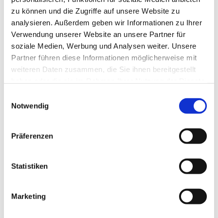
zu können und die Zugriffe auf unsere Website zu
analysieren. Außerdem geben wir Informationen zu Ihrer
Verwendung unserer Website an unsere Partner für
soziale Medien, Werbung und Analysen weiter. Unsere
Speed-Dating mit Gott
Partner führen diese Informationen möglicherweise mit
Kurze Impulse, die auf kreative Weise zum Nachdenken
weiteren Daten zusammen, die Sie ihnen bereitgestellt
über Glauben und Leben einladen.
haben oder die sie im Rahmen Ihrer Nutzung der Dienste
gesammelt haben.
E
Notwendig
i
n
w
Präferenzen
i
l
l
Statistiken
i
g
Marketing
u
n