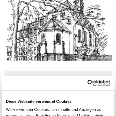
© Pfarrei Sankt Otto
Dienstag, 20. Oktober 2026, 09:00 - 09:45
Uhr
Diese Webseite verwendet Cookies
Zinnowitz, St. Otto, Dr.-Wachsmann-
Wir verwenden Cookies, um Inhalte und Anzeigen zu
Straße 29, 17454 Zinnowitz
personalisieren, Funktionen für soziale Medien anbieten