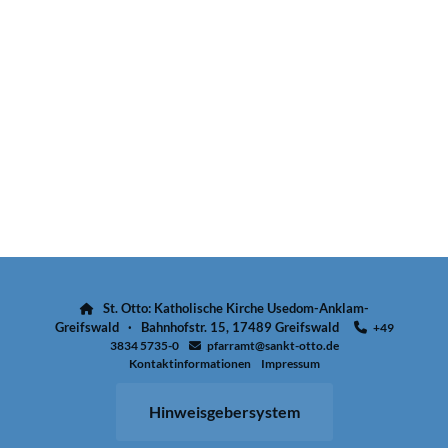
St. Otto: Katholische Kirche Usedom-Anklam-

Greifswald · Bahnhofstr. 15, 17489 Greifswald
+49

3834 5735-0
pfarramt@sankt-otto.de

Kontaktinformationen
Impressum
Hinweisgebersystem