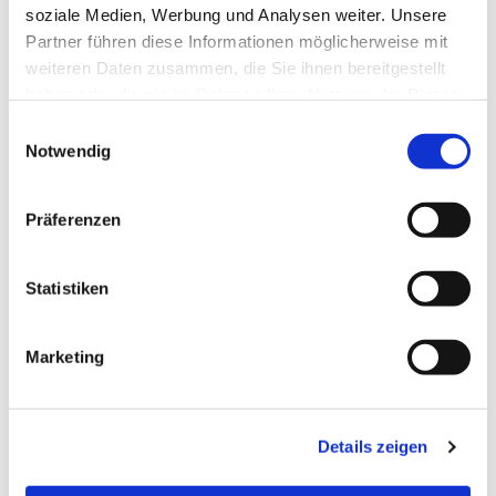
soziale Medien, Werbung und Analysen weiter. Unsere
Partner führen diese Informationen möglicherweise mit
weiteren Daten zusammen, die Sie ihnen bereitgestellt
haben oder die sie im Rahmen Ihrer Nutzung der Dienste
gesammelt haben.
E
Notwendig
i
n
w
Präferenzen
i
l
l
Statistiken
i
g
Marketing
u
n
g
Details zeigen
s
a