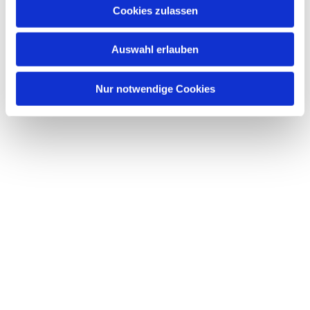
u
Cookies zulassen
Dies könnte Sie auch interessieren
s
w
Auswahl erlauben
a
h
l
Nur notwendige Cookies