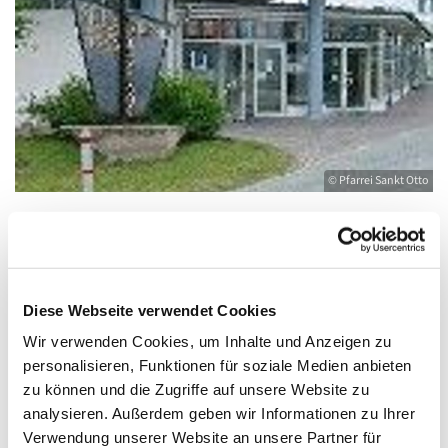
© Pfarrei Sankt Otto
Sonntag, 19. Juli 2026, 10:00 - 11:00 Uhr
Diese Webseite verwendet Cookies
Heringsdorf, Stella Maris,
Wir verwenden Cookies, um Inhalte und Anzeigen zu
personalisieren, Funktionen für soziale Medien anbieten
Waldbühnenweg 6, 17424 Heringsdorf
zu können und die Zugriffe auf unsere Website zu
analysieren. Außerdem geben wir Informationen zu Ihrer
Pfr. i.R. R. Janiszewski
Verwendung unserer Website an unsere Partner für