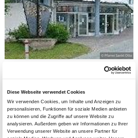
© Pfarrei Sankt Otto
Sonntag, 12. Dezember 2027, 10:00 -
Diese Webseite verwendet Cookies
11:00 Uhr
Wir verwenden Cookies, um Inhalte und Anzeigen zu
personalisieren, Funktionen für soziale Medien anbieten
Heringsdorf, Stella Maris,
zu können und die Zugriffe auf unsere Website zu
Waldbühnenweg 6, 17424 Heringsdorf
analysieren. Außerdem geben wir Informationen zu Ihrer
Verwendung unserer Website an unsere Partner für