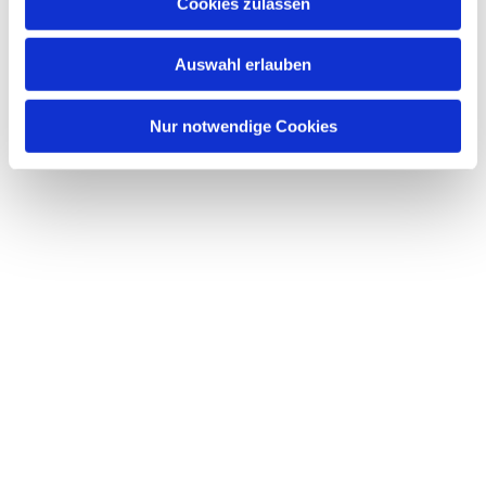
Dies könnte Sie auch interessieren
Cookies zulassen
s
w
Auswahl erlauben
a
h
l
Nur notwendige Cookies