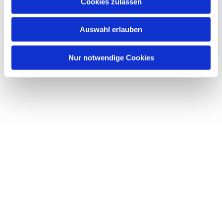
Dies könnte Sie auch interessieren
Cookies zulassen
s
w
Auswahl erlauben
a
h
l
Nur notwendige Cookies