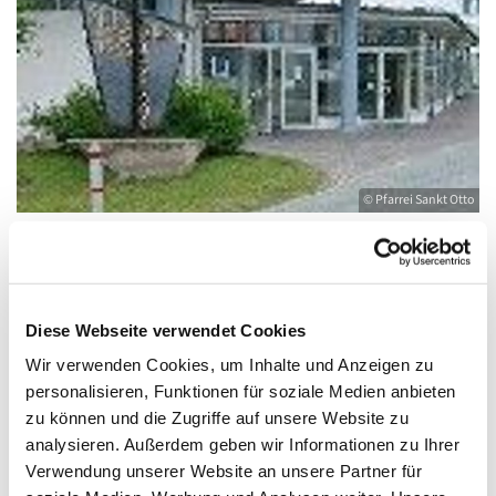
© Pfarrei Sankt Otto
Sonntag, 14. November 2027, 10:00 -
Diese Webseite verwendet Cookies
11:00 Uhr
Wir verwenden Cookies, um Inhalte und Anzeigen zu
personalisieren, Funktionen für soziale Medien anbieten
Heringsdorf, Stella Maris,
zu können und die Zugriffe auf unsere Website zu
Waldbühnenweg 6, 17424 Heringsdorf
analysieren. Außerdem geben wir Informationen zu Ihrer
Verwendung unserer Website an unsere Partner für