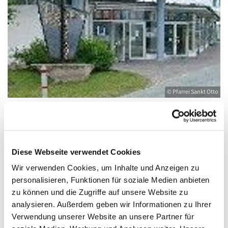
© Pfarrei Sankt Otto
Sonntag, 22. August 2027, 10:00 - 11:00
Diese Webseite verwendet Cookies
Uhr
Wir verwenden Cookies, um Inhalte und Anzeigen zu
personalisieren, Funktionen für soziale Medien anbieten
Heringsdorf, Stella Maris,
zu können und die Zugriffe auf unsere Website zu
Waldbühnenweg 6, 17424 Heringsdorf
analysieren. Außerdem geben wir Informationen zu Ihrer
Verwendung unserer Website an unsere Partner für