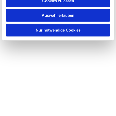
Dies könnte Sie auch interessieren
Cookies zulassen
s
w
Auswahl erlauben
a
h
l
Nur notwendige Cookies