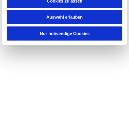
Dies könnte Sie auch interessieren
Cookies zulassen
s
w
Auswahl erlauben
a
h
l
Nur notwendige Cookies