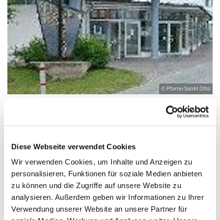
© Pfarrei Sankt Otto
Sonntag, 14. Februar 2027, 10:00 - 11:00
Diese Webseite verwendet Cookies
Uhr
Wir verwenden Cookies, um Inhalte und Anzeigen zu
personalisieren, Funktionen für soziale Medien anbieten
Heringsdorf, Stella Maris,
zu können und die Zugriffe auf unsere Website zu
Waldbühnenweg 6, 17424 Heringsdorf
analysieren. Außerdem geben wir Informationen zu Ihrer
Verwendung unserer Website an unsere Partner für