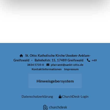
St. Otto: Katholische Kirche Usedom-Anklam-

Greifswald · Bahnhofstr. 15, 17489 Greifswald
+49

3834 5735-0
pfarramt@sankt-otto.de

Kontaktinformationen
Impressum
Hinweisgebersystem
Datenschutzerklärung
ChurchDesk-Login