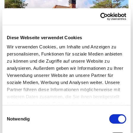
Diese Webseite verwendet Cookies
Wir verwenden Cookies, um Inhalte und Anzeigen zu
personalisieren, Funktionen für soziale Medien anbieten
zu können und die Zugriffe auf unsere Website zu
analysieren. Außerdem geben wir Informationen zu Ihrer
Verwendung unserer Website an unsere Partner für
soziale Medien, Werbung und Analysen weiter. Unsere
Sonntag, 6. Dezember 2026, 11:00 - 12:00
Partner führen diese Informationen möglicherweise mit
Uhr
weiteren Daten zusammen, die Sie ihnen bereitgestellt
haben oder die sie im Rahmen Ihrer Nutzung der Dienste
Kirche/Kapelle im Haus St. Otto, Platz der
gesammelt haben.
E
Luftbrücke, Berlin
Notwendig
i
n