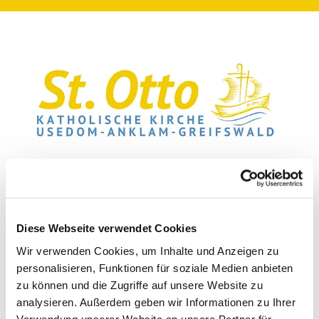
28/05/2025
0
Kommentare
Diese Webseite verwendet Cookies
Sonntagsmesse in St. Otto, Zinnowitz
Wir verwenden Cookies, um Inhalte und Anzeigen zu
Sonntagsmesse in St. Otto, Zinnowitz
personalisieren, Funktionen für soziale Medien anbieten
zu können und die Zugriffe auf unsere Website zu
Sonntagsmesse in St. Otto, Zinnowitz
analysieren. Außerdem geben wir Informationen zu Ihrer
Verwendung unserer Website an unsere Partner für