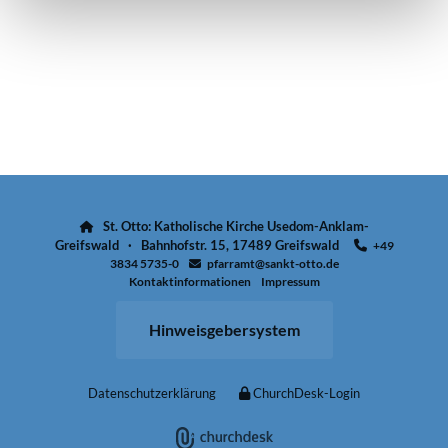
St. Otto: Katholische Kirche Usedom-Anklam-

Greifswald · Bahnhofstr. 15, 17489 Greifswald
+49

3834 5735-0
pfarramt@sankt-otto.de

Kontaktinformationen
Impressum
Hinweisgebersystem
Datenschutzerklärung
ChurchDesk-Login