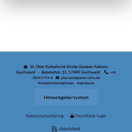
St. Otto: Katholische Kirche Usedom-Anklam-

Greifswald · Bahnhofstr. 15, 17489 Greifswald
+49

3834 5735-0
pfarramt@sankt-otto.de

Kontaktinformationen
Impressum
Hinweisgebersystem
Datenschutzerklärung
ChurchDesk-Login