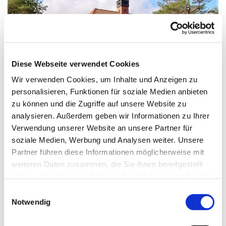
Diese Webseite verwendet Cookies
Wir verwenden Cookies, um Inhalte und Anzeigen zu
personalisieren, Funktionen für soziale Medien anbieten
zu können und die Zugriffe auf unsere Website zu
analysieren. Außerdem geben wir Informationen zu Ihrer
Verwendung unserer Website an unsere Partner für
soziale Medien, Werbung und Analysen weiter. Unsere
Sonntag, 19. September 2027, 11:00 -
Partner führen diese Informationen möglicherweise mit
12:00 Uhr
weiteren Daten zusammen, die Sie ihnen bereitgestellt
haben oder die sie im Rahmen Ihrer Nutzung der Dienste
Kirche/Kapelle im Haus St. Otto, Platz der
gesammelt haben.
E
Luftbrücke, Berlin
Notwendig
i
n