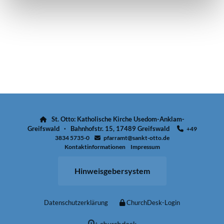
St. Otto: Katholische Kirche Usedom-Anklam-

Greifswald · Bahnhofstr. 15, 17489 Greifswald
+49

3834 5735-0
pfarramt@sankt-otto.de

Kontaktinformationen
Impressum
Hinweisgebersystem
Datenschutzerklärung
ChurchDesk-Login