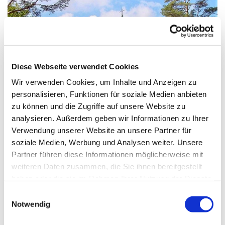
Diese Webseite verwendet Cookies
Wir verwenden Cookies, um Inhalte und Anzeigen zu
personalisieren, Funktionen für soziale Medien anbieten
zu können und die Zugriffe auf unsere Website zu
analysieren. Außerdem geben wir Informationen zu Ihrer
Verwendung unserer Website an unsere Partner für
soziale Medien, Werbung und Analysen weiter. Unsere
Partner führen diese Informationen möglicherweise mit
Sonntag, 30. Mai 2027, 11:00 - 12:00 Uhr
weiteren Daten zusammen, die Sie ihnen bereitgestellt
haben oder die sie im Rahmen Ihrer Nutzung der Dienste
Kirche/Kapelle im Haus St. Otto, Platz der
gesammelt haben.
E
Notwendig
Luftbrücke, Berlin
i
n