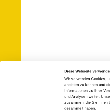
Diese Webseite verwende
Wir verwenden Cookies, um
St. Otto: Katholische Kirche Use

anbieten zu können und di
Informationen zu Ihrer Ve
und Analysen weiter. Unse
zusammen, die Sie ihnen b
gesammelt haben.