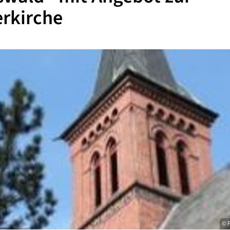
rkirche
© P