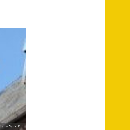
farrei Sankt Otto