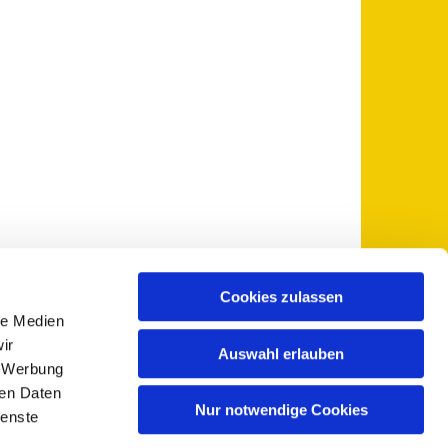
Cookies zulassen
le Medien
 5735-0
pfarramt@sankt-otto.de

ir
Auswahl erlauben
, Werbung
ren Daten
Nur notwendige Cookies
ienste