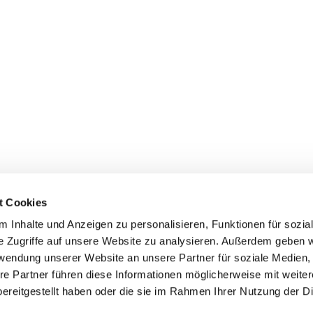
t Cookies
 Inhalte und Anzeigen zu personalisieren, Funktionen für sozia
+49 3834
dom-Anklam-Greifswald · Bahnhofstr. 15, 17489 Greifswald

e Zugriffe auf unsere Website zu analysieren. Außerdem geben w
Kontaktinformationen
Impressum
rwendung unserer Website an unsere Partner für soziale Medien
re Partner führen diese Informationen möglicherweise mit weite
Hinweisgebersystem
ereitgestellt haben oder die sie im Rahmen Ihrer Nutzung der D