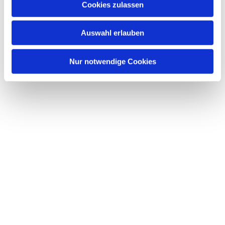
Cookies zulassen
Dies könnte Sie auch interessieren
s
w
Auswahl erlauben
a
h
l
Nur notwendige Cookies