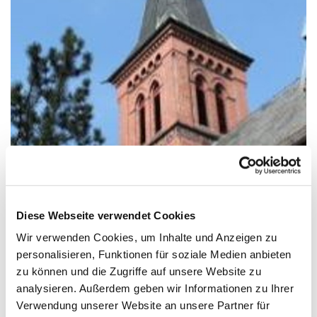
© Pfarrei Sankt Otto
Diese Webseite verwendet Cookies
Sonntag, 18. April 2027, 11:00 - 12:00 Uhr
Wir verwenden Cookies, um Inhalte und Anzeigen zu
personalisieren, Funktionen für soziale Medien anbieten
Kirche St. Joseph, Bahnhofstraße 14,
zu können und die Zugriffe auf unsere Website zu
analysieren. Außerdem geben wir Informationen zu Ihrer
17489 Greifswald
Verwendung unserer Website an unsere Partner für