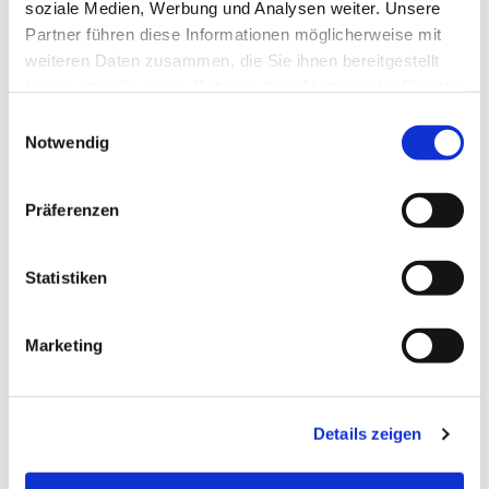
soziale Medien, Werbung und Analysen weiter. Unsere
Partner führen diese Informationen möglicherweise mit
weiteren Daten zusammen, die Sie ihnen bereitgestellt
haben oder die sie im Rahmen Ihrer Nutzung der Dienste
gesammelt haben.
E
Notwendig
i
n
w
Präferenzen
i
l
l
Statistiken
i
g
Marketing
u
n
g
Details zeigen
s
a
u