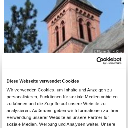
© Pfarrei Sankt Otto
Sonntag, 7. März 2027, 11:00 - 12:00 Uhr
Diese Webseite verwendet Cookies
Wir verwenden Cookies, um Inhalte und Anzeigen zu
Kirche St. Joseph, Bahnhofstraße 14,
personalisieren, Funktionen für soziale Medien anbieten
zu können und die Zugriffe auf unsere Website zu
17489 Greifswald
analysieren. Außerdem geben wir Informationen zu Ihrer
Verwendung unserer Website an unsere Partner für
soziale Medien, Werbung und Analysen weiter. Unsere