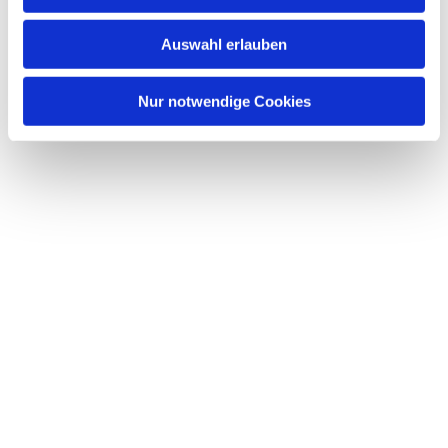
s
w
Auswahl erlauben
a
h
l
Nur notwendige Cookies