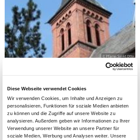
© Pfarrei Sankt Otto
Sonntag, 27. Juni 2027, 11:00 - 12:00 Uhr
Diese Webseite verwendet Cookies
Wir verwenden Cookies, um Inhalte und Anzeigen zu
Kirche St. Joseph, Bahnhofstraße 14,
personalisieren, Funktionen für soziale Medien anbieten
zu können und die Zugriffe auf unsere Website zu
17489 Greifswald
analysieren. Außerdem geben wir Informationen zu Ihrer
Verwendung unserer Website an unsere Partner für
soziale Medien, Werbung und Analysen weiter. Unsere