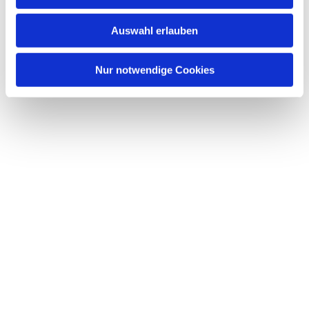
s
w
Auswahl erlauben
a
h
l
Nur notwendige Cookies