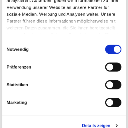
analysieren. Außerdem geben wir Informationen zu Ihrer
Kirche St. Joseph, Bahnhofstraße 14,
Verwendung unserer Website an unsere Partner für
17489 Greifswald
soziale Medien, Werbung und Analysen weiter. Unsere
Partner führen diese Informationen möglicherweise mit
weiteren Daten zusammen, die Sie ihnen bereitgestellt
haben oder die sie im Rahmen Ihrer Nutzung der Dienste
gesammelt haben.
E
Notwendig
i
n
w
Präferenzen
i
l
l
Statistiken
i
g
Marketing
u
n
g
Details zeigen
s