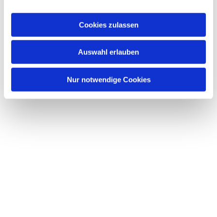
a
u
Cookies zulassen
s
w
Dies könnte Sie auch interessieren
Auswahl erlauben
a
h
l
Nur notwendige Cookies