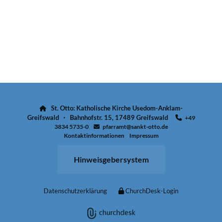
St. Otto: Katholische Kirche Usedom-Anklam-

Greifswald · Bahnhofstr. 15, 17489 Greifswald
+49

3834 5735-0
pfarramt@sankt-otto.de

Kontaktinformationen
Impressum
Hinweisgebersystem
Datenschutzerklärung
ChurchDesk-Login