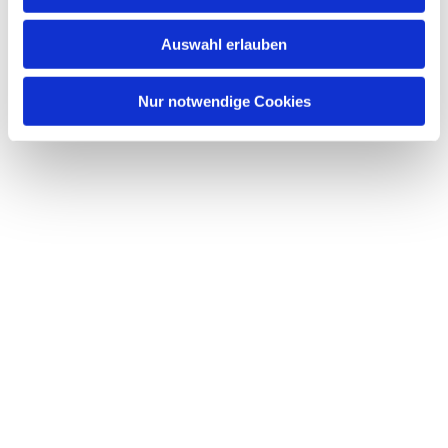
s
w
Auswahl erlauben
a
h
l
Nur notwendige Cookies