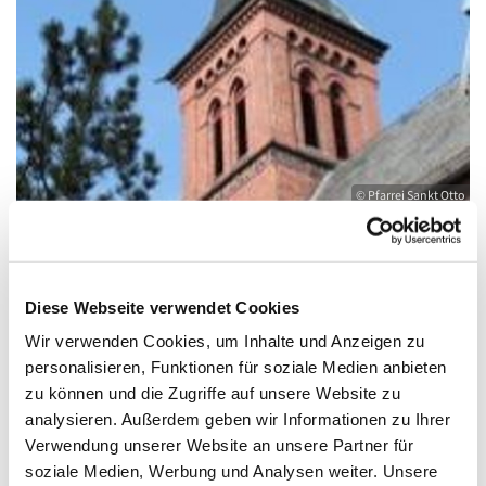
© Pfarrei Sankt Otto
Sonntag, 25. April 2027, 11:00 - 12:00 Uhr
Diese Webseite verwendet Cookies
Wir verwenden Cookies, um Inhalte und Anzeigen zu
Kirche St. Joseph, Bahnhofstraße 14,
personalisieren, Funktionen für soziale Medien anbieten
zu können und die Zugriffe auf unsere Website zu
17489 Greifswald
analysieren. Außerdem geben wir Informationen zu Ihrer
Verwendung unserer Website an unsere Partner für
soziale Medien, Werbung und Analysen weiter. Unsere