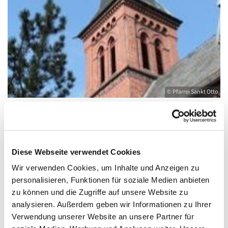
© Pfarrei Sankt Otto
Sonntag, 30. Januar 2028, 11:00 - 12:00
Diese Webseite verwendet Cookies
Uhr
Wir verwenden Cookies, um Inhalte und Anzeigen zu
personalisieren, Funktionen für soziale Medien anbieten
Kirche St. Joseph, Bahnhofstraße 14,
zu können und die Zugriffe auf unsere Website zu
17489 Greifswald
analysieren. Außerdem geben wir Informationen zu Ihrer
Verwendung unserer Website an unsere Partner für