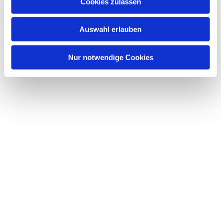
Dies könnte Sie auch interessieren
Cookies zulassen
s
w
Auswahl erlauben
a
h
l
Nur notwendige Cookies