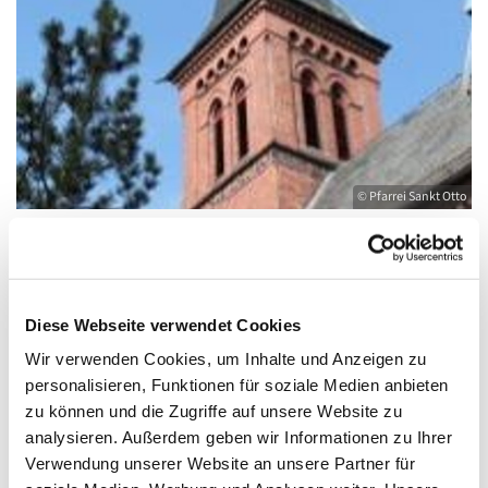
© Pfarrei Sankt Otto
Sonntag, 14. November 2027, 11:00 -
Diese Webseite verwendet Cookies
12:00 Uhr
Wir verwenden Cookies, um Inhalte und Anzeigen zu
personalisieren, Funktionen für soziale Medien anbieten
Kirche St. Joseph, Bahnhofstraße 14,
zu können und die Zugriffe auf unsere Website zu
17489 Greifswald
analysieren. Außerdem geben wir Informationen zu Ihrer
Verwendung unserer Website an unsere Partner für