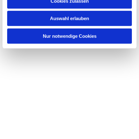
Dies könnte Sie auch interessieren
Cookies zulassen
s
w
Auswahl erlauben
a
h
l
Nur notwendige Cookies